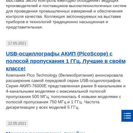
Выставка Экспо Контроль ежегодно объединяет ведущих
производителей и поставщиков высокотехнологичных систем
для проведения промышленных измерений и обеспечения
контроля качества. Коллекция экспонируемых на выставке
приборов и технологий традиционно насыщенная и
представительная.
17.05.2021
USB-осциллографы АКИП (PicoScope) с
полосой пропускания 1 ГГц. Лучшие в своём
классе!
Компания Pico Technology (Великобритания) анонсировала
расширение самой передовой серии USB-осциллографов.
Серия АКИП-76000E представленная ранее 8-канальными и
4-канальными моделями с максимальной полосой
пропускания 500 МГц, пополнилась 4 новыми моделями с
полосой пропускания 750 МГц и 1 ГГц. Частота
дискретизации у всех моделей 5 ГГц.
12.05.2021