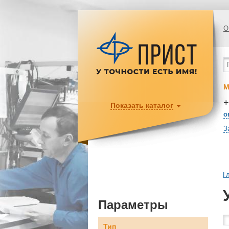
О
М
+
Показать каталог
o
З
Г
Параметры
Тип