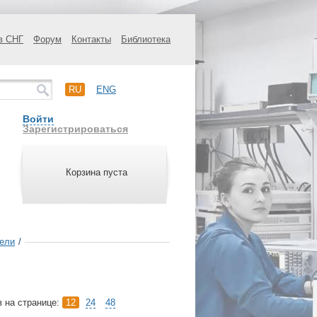
в СНГ
Форум
Контакты
Библиотека
RU
ENG
Войти
Зарегистрироваться
Корзина пуста
ели
/
в на странице:
12
24
48