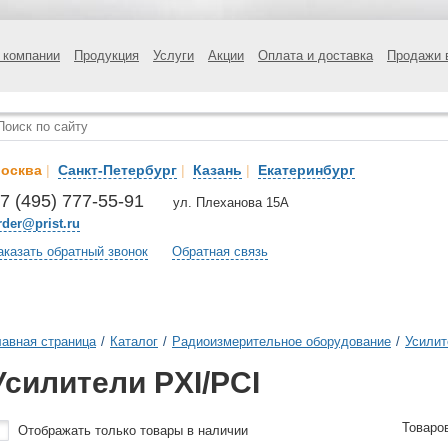
 компании
Продукция
Услуги
Акции
Оплата и доставка
Продажи 
осква
|
Санкт-Петербург
|
Казань
|
Екатеринбург
7 (495) 777-55-91
ул. Плеханова 15А
rder@prist.ru
аказать обратный звонок
Обратная связь
лавная страница
/
Каталог
/
Радиоизмерительное оборудование
/
Усилит
Усилители PXI/PCI
Товаро
Отображать только товары в наличии