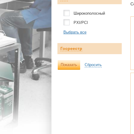
С
Широкополосный
PXI/PCI
Выбрать все
Госреестр
Показать
Сбросить