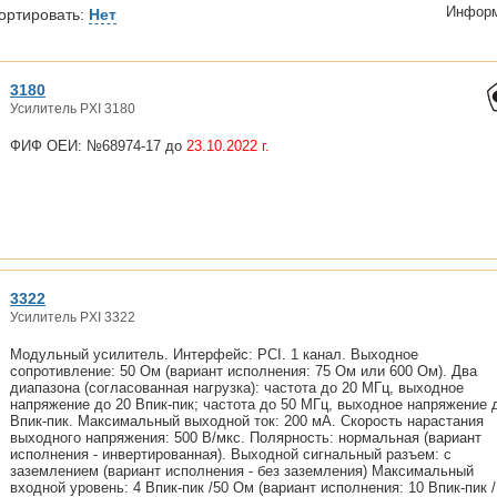
Информ
ортировать:
Нет
3180
Усилитель PXI 3180
ФИФ ОЕИ: №68974-17 до
23.10.2022 г.
3322
Усилитель PXI 3322
Модульный усилитель. Интерфейс: PCI. 1 канал. Выходное
сопротивление: 50 Ом (вариант исполнения: 75 Ом или 600 Ом). Два
диапазона (согласованная нагрузка): частота до 20 МГц, выходное
напряжение до 20 Впик-пик; частота до 50 МГц, выходное напряжение 
Впик-пик. Максимальный выходной ток: 200 мА. Скорость нарастания
выходного напряжения: 500 В/мкс. Полярность: нормальная (вариант
исполнения - инвертированная). Выходной сигнальный разъем: с
заземлением (вариант исполнения - без заземления) Максимальный
входной уровень: 4 Впик-пик /50 Ом (вариант исполнения: 10 Впик-пик /