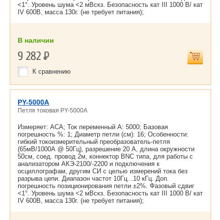
<1°. Уровень шума <2 мВскз. Безопасность кат III 1000 В/ кат
IV 600В, масса 130г. (не требует питания);
В наличии
9 282
Р
К сравнению
PY-5000A
Петля токовая PY-5000A
Измеряет: ACA; Ток переменный А: 5000; Базовая
погрешность %: 1; Диаметр петли (см): 16; Особенности:
гибкий токоизмерительный преобразователь-петля
(65мВ/1000А @ 50Гц), разрешение 20 А, длина окружности
50см, соед. провод 2м, коннектор BNC типа, для работы с
анализатором АКЭ-2100/-2200 и подключения к
осциллографам, другим СИ с целью измерений тока без
разрыва цепи. Диапазон частот 10Гц...10 кГц. Доп.
погрешность позиционирования петли ±2%. Фазовый сдвиг
<1°. Уровень шума <2 мВскз. Безопасность кат III 1000 В/ кат
IV 600В, масса 130г. (не требует питания);