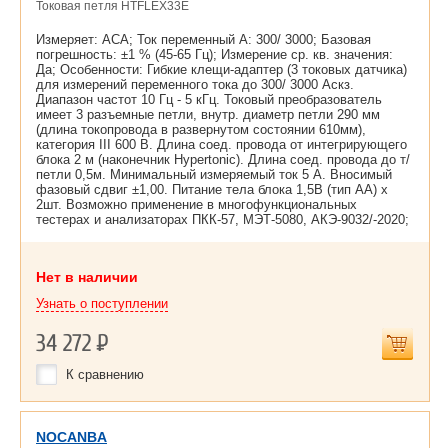
Токовая петля HTFLEX33E
Измеряет: ACA; Ток переменный А: 300/ 3000; Базовая
погрешность: ±1 % (45-65 Гц); Измерение ср. кв. значения:
Да; Особенности: Гибкие клещи-адаптер (3 токовых датчика)
для измерений переменного тока до 300/ 3000 Aскз.
Диапазон частот 10 Гц - 5 кГц. Токовый преобразователь
имеет 3 разъемные петли, внутр. диаметр петли 290 мм
(длина токопровода в развернутом состоянии 610мм),
категория III 600 В. Длина соед. провода от интегрирующего
блока 2 м (наконечник Hypertonic). Длина соед. провода до т/
петли 0,5м. Минимальный измеряемый ток 5 А. Вносимый
фазовый сдвиг ±1,00. Питание тела блока 1,5В (тип АА) х
2шт. Возможно применение в многофункциональных
тестерах и анализаторах ПКК-57, МЭТ-5080, АКЭ-9032/-2020;
Нет в наличии
Узнать о поступлении
34 272
Р
К сравнению
NOCANBA