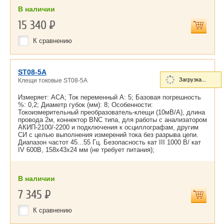
В наличии
15 340
Р
К сравнению
ST08-5A
Загрузка...
Клещи токовые ST08-5A
Измеряет: ACA; Ток переменный А: 5; Базовая погрешность
%: 0,2; Диаметр губок (мм): 8; Особенности:
Токоизмерительный преобразователь-клещи (10мВ/А), длина
провода 2м, коннектор BNC типа, для работы с анализатором
АКИП-2100/-2200 и подключения к осциллографам, другим
СИ с целью выполнения измерений тока без разрыва цепи.
Диапазон частот 45...55 Гц. Безопасность кат III 1000 В/ кат
IV 600В, 158х43х24 мм (не требует питания);
В наличии
7 345
Р
К сравнению