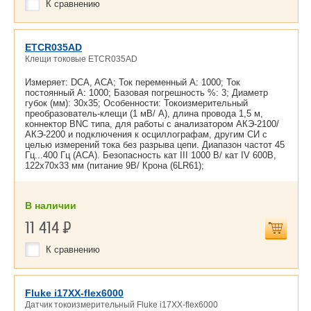
К сравнению
ETCR035AD
Клещи токовые ETCR035AD
Измеряет: DCA, ACA; Ток переменный А: 1000; Ток
постоянный А: 1000; Базовая погрешность %: 3; Диаметр
губок (мм): 30х35; Особенности: Токоизмерительный
преобразователь-клещи (1 мВ/ А), длина провода 1,5 м,
коннектор BNC типа, для работы с анализатором АКЭ-2100/
АКЭ-2200 и подключения к осциллографам, другим СИ с
целью измерений тока без разрыва цепи. Диапазон частот 45
Гц...400 Гц (ACA). Безопасность кат III 1000 В/ кат IV 600В,
122х70х33 мм (питание 9В/ Крона (6LR61);
В наличии
11 414
Р
К сравнению
Fluke i17XX-flex6000
Датчик токоизмерительный Fluke i17XX-flex6000