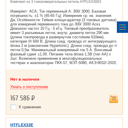
Комплект из 3 токоизмерительных петель HTFLEX3003
Измеряет: ACA; Ток переменный А: 300/ 3000; Базовая
погрешность: ±1 % (45-65 Гц); Измерение ср. кв. значения:
Да; Особенности: Гибкие клещи-адаптер (3 токовых датчика)
для измерений переменного тока до 300/ 3000 Aскз.
Диапазон частот 10 Гц - 5 кГц. Токовый преобразователь
имеет 3 разъемные петли, внутр. диаметр петли 290 мм
(длина токопровода в развернутом состоянии 610мм),
категория III 600 В. Длина соед. провода от интегрирующего
блока 2 м (наконечник Hypertonic). Длина соед. провода до т/
петли 0,5м. Минимальный измеряемый ток 5 А. Вносимый
фазовый сдвиг ±1,00. Питание тела блока 1,5В (тип АА) х
2шт. Возможно применение в многофункциональных
тестерах и анализаторах ПКК-57, МЭТ-5080, АКЭ-9032/-2020;
Нет в наличии
Узнать о поступлении
167 586
Р
К сравнению
HTFLEX33E