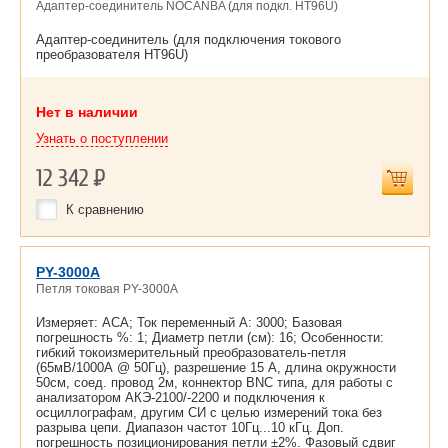
Адаптер-соединитель NOCANBA (для подкл. HT96U)
Адаптер-соединитель (для подключения токового
преобразователя HT96U)
Нет в наличии
Узнать о поступлении
12 342
Р
К сравнению
PY-3000A
Петля токовая PY-3000A
Измеряет: ACA; Ток переменный А: 3000; Базовая
погрешность %: 1; Диаметр петли (см): 16; Особенности:
гибкий токоизмерительный преобразователь-петля
(65мВ/1000А @ 50Гц), разрешение 15 А, длина окружности
50см, соед. провод 2м, коннектор BNC типа, для работы с
анализатором АКЭ-2100/-2200 и подключения к
осциллографам, другим СИ с целью измерений тока без
разрыва цепи. Диапазон частот 10Гц...10 кГц. Доп.
погрешность позиционирования петли ±2%. Фазовый сдвиг