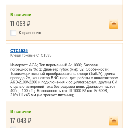
В наличии
11 063
Р
К сравнению
CTC1535
Клещи токовые CTC1535
Измеряет: ACA; Ток переменный А: 1000; Базовая
погрешность %: 1; Диаметр губок (мм): 52; Особенности:
Токоизмерительный преобразователь-клещи (1мВ/А), длина
провода 2м, коннектор BNC типа, для работы с анализатором
АКЭ-2100/-2200 и подключения к осциллографам, другим СИ
с целью измерений тока без разрыва цепи. Диапазон частот
40Гц...100 кГц. Безопасность кат III 1000 В/ кат IV 600В,
216х111х45 мм (не требует питания);
В наличии
17 043
Р