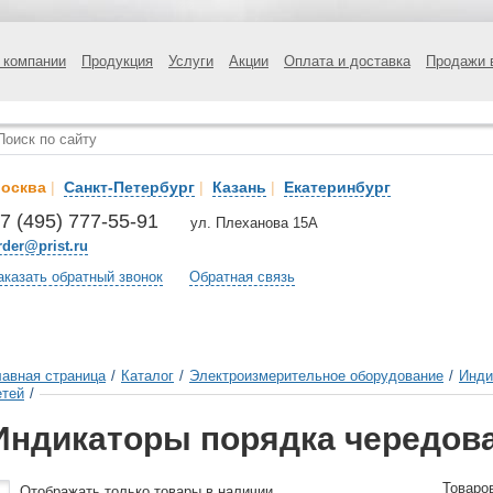
 компании
Продукция
Услуги
Акции
Оплата и доставка
Продажи 
осква
|
Санкт-Петербург
|
Казань
|
Екатеринбург
7 (495) 777-55-91
ул. Плеханова 15А
rder@prist.ru
аказать обратный звонок
Обратная связь
лавная страница
/
Каталог
/
Электроизмерительное оборудование
/
Инди
етей
/
Индикаторы порядка чередов
Товаро
Отображать только товары в наличии