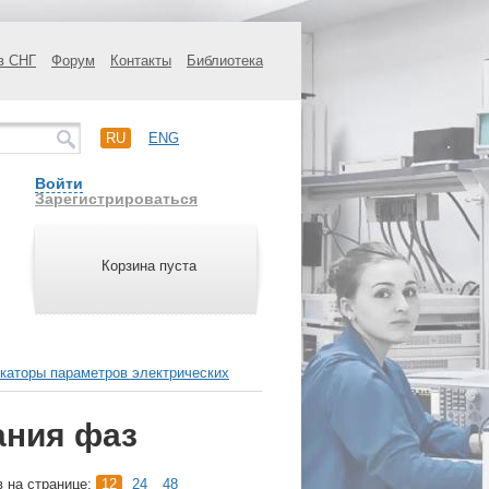
в СНГ
Форум
Контакты
Библиотека
RU
ENG
Войти
Зарегистрироваться
Корзина пуста
каторы параметров электрических
ания фаз
в на странице:
12
24
48