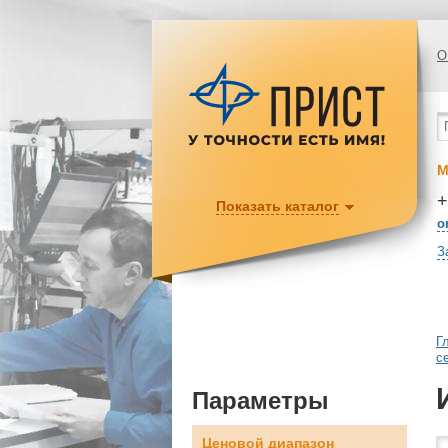
О
М
+
Показать каталог
o
З
Г
с
Параметры
Ценовой диапазон