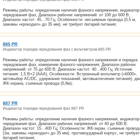
Режимы работы: определение наличия фазного напряжения, индикатор
чередования фаз; Диапазон рабочих напряжений: от 100 до 600 В;
Диапазон частот: 45...70 Гц; Особенности: несъемные провода (0,5 м,
зажимы «крокодил» до 35 мм), не требует батарей питания;
885 PR
Индикатор порядка чередования фаз с вольтметром 885 PR
Режимы работы: определение наличия фазного напряжения и порядка
чередования фаз, измерение фазного напряжения; Диапазон рабочих
напряжений: от 75 до 600 В; Диапазон частот: 40...400 Гц; Источник
питания: 1,5 В×2 (АAА); Особенности: Встроенный вольтметр («6000»,
автовыбор AC/DC, удержание показаний, автовыключение питания), дв
ЖК-экрана, съемные провода (0,8м);
887 PR
Индикатор порядка чередования фаз 887 PR
Режимы работы: определение наличия фазного напряжения, индикатор
чередования фаз; Диапазон рабочих напряжений: от 40 до 600 В;
Диапазон частот: 15...400 Гц; Особенности: ЖК-экран, съемные провод
(1м, зажимы «крокодил» до 35 мм), противоударный корпус, не требует
батарей питания;