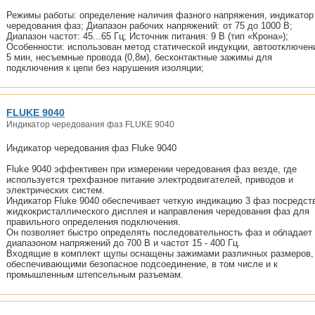
Режимы работы: определение наличия фазного напряжения, индикатор
чередования фаз; Диапазон рабочих напряжений: от 75 до 1000 В;
Диапазон частот: 45...65 Гц; Источник питания: 9 В (тип «Крона»);
Особенности: использован метод статической индукции, автоотключен
5 мин, несъемные провода (0,8м), бесконтактные зажимы для
подключения к цепи без нарушения изоляции;
FLUKE 9040
Индикатор чередования фаз FLUKE 9040
Индикатор чередования фаз Fluke 9040
Fluke 9040 эффективен при измерении чередования фаз везде, где
используется трехфазное питание электродвигателей, приводов и
электрических систем.
Индикатор Fluke 9040 обеспечивает четкую индикацию 3 фаз посредст
жидкокристаллического дисплея и направления чередования фаз для
правильного определения подключения.
Он позволяет быстро определять последовательность фаз и обладает
диапазоном напряжений до 700 В и частот 15 - 400 Гц.
Входящие в комплект щупы оснащены зажимами различных размеров,
обеспечивающими безопасное подсоединение, в том числе и к
промышленным штепсельным разъемам.