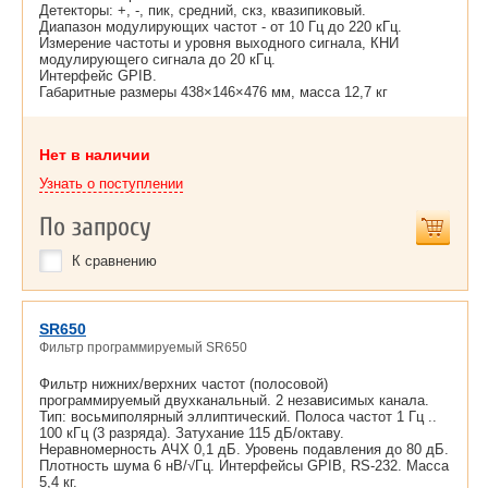
Детекторы: +, -, пик, средний, скз, квазипиковый.
Диапазон модулирующих частот - от 10 Гц до 220 кГц.
Измерение частоты и уровня выходного сигнала, КНИ
модулирующего сигнала до 20 кГц.
Интерфейс GPIB.
Габаритные размеры 438×146×476 мм, масса 12,7 кг
Нет в наличии
Узнать о поступлении
По запросу
К сравнению
SR650
Фильтр программируемый SR650
Фильтр нижних/верхних частот (полосовой)
программируемый двухканальный. 2 независимых канала.
Тип: восьмиполярный эллиптический. Полоса частот 1 Гц ..
100 кГц (3 разряда). Затухание 115 дБ/октаву.
Неравномерность АЧХ 0,1 дБ. Уровень подавления до 80 дБ.
Плотность шума 6 нВ/√Гц. Интерфейсы GPIB, RS-232. Масса
5,4 кг.