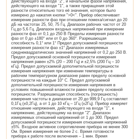
действующего на входе "2", и начальной фазой напряжения,
действующего на входе "1", а также приращения этой
разности относительно того её значения, которое было
измерено до нажатия кнопки ">0<". Прибор обеспечивает
измерение разности фаз при отношении помеха/сигнал до 20
дБ на частотах 25, 50, 75 Гц. Диапазон рабочих частот от 20
Гц до 5,6 Гц. Диапазон входных напряжений при измерении
разности фаз от 0,1 до 250 В Пределы измерения разности
фаз от 0 до ±180° или от 0 до 360°. Разрешающая
способность 0,1° или 1° Предел допускаемой погрешности
измерения разности фаз ±1° Диапазон измеряемых
среднеквадратических значений напряжений от 0,2 до 250 В.
Предел допускаемой основной погрешности измерения
напряжения равен ±2% (20 – 200 Гц) и ±2,5% (200 Гц – 10
кГц). Предел допускаемой дополнительной погрешности
измерения напряжения при изменении температуры в
рабочем температурном диапазоне равен пределу основной
погрешности на каждые 10° С. Предел допускаемой
дополнительной погрешности измерения напряжения в
условиях повышенной влажности равен пределу основной
погрешности. Разрешающая способность (погрешность)
измерения частоты в диапазоне от 20 до 999,9 Гц составляет
0,1Гц (±0,2Гц), а от 1 до 10 кГц – 1Гц (±2Гц). Прибор измеряет
отношение напряжения, действующего на входе "1", к
напряжению, действующему на входе "2". Диапазон
измеряемых отношений напряжений от 1 до 300. Предел
допускаемой погрешности измерения отношения напряжений
±5%. Входное активное сопротивление прибора не менее 300
Ом. Время измерения не более 2 с. Время готовности
прибора к работе после включения – 1 мин. Время