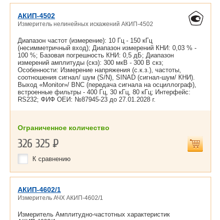
АКИП-4502
Измеритель нелинейных искажений АКИП-4502
Диапазон частот (измерение): 10 Гц - 150 кГц
(несимметричный вход); Диапазон измерений КНИ: 0,03 % -
100 %; Базовая погрешность КНИ: 0,5 дБ; Диапазон
измерений амплитуды (скз): 300 мкВ - 300 В скз;
Особенности: Измерение напряжения (с.к.з.), частоты,
соотношения сигнал/ шум (S/N), SINAD (сигнал-шум/ КНИ).
Выход «Monitor»/ BNC (передача сигнала на осциллограф),
встроенные фильтры - 400 Гц, 30 кГц, 80 кГц; Интерфейс:
RS232; ФИФ ОЕИ: №87945-23 до
27.01.2028 г.
Ограниченное количество
326 325
Р
К сравнению
АКИП-4602/1
Измеритель АЧХ АКИП-4602/1
Измеритель Амплитудно-частотных характеристик