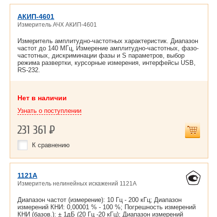
АКИП-4601
Измеритель АЧХ АКИП-4601
Измеритель амплитудно-частотных характеристик. Диапазон
частот до 140 МГц, Измерение амплитудно-частотных, фазо-
частотных, дискриминации фазы и S параметров, выбор
режима развертки, курсорные измерения, интерфейсы USB,
RS-232.
Нет в наличии
Узнать о поступлении
231 361
Р
К сравнению
1121A
Измеритель нелинейных искажений 1121A
Диапазон частот (измерение): 10 Гц - 200 кГц; Диапазон
измерений КНИ: 0,00001 % - 100 %; Погрешность измерений
КНИ (базов.): ± 1дБ (20 Гц -20 кГц); Диапазон измерений