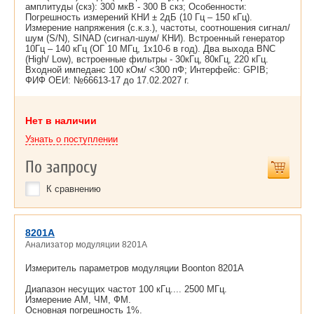
амплитуды (скз): 300 мкВ - 300 В скз; Особенности:
Погрешность измерений КНИ ± 2дБ (10 Гц – 150 кГц).
Измерение напряжения (с.к.з.), частоты, соотношения сигнал/
шум (S/N), SINAD (сигнал-шум/ КНИ). Встроенный генератор
10Гц – 140 кГц (ОГ 10 МГц, 1х10-6 в год). Два выхода BNC
(High/ Low), встроенные фильтры - 30кГц, 80кГц, 220 кГц.
Входной импеданс 100 кОм/ <300 пФ; Интерфейс: GPIB;
ФИФ ОЕИ: №66613-17 до
17.02.2027 г.
Нет в наличии
Узнать о поступлении
По запросу
К сравнению
8201A
Анализатор модуляции 8201A
Измеритель параметров модуляции Boonton 8201A
Диапазон несущих частот 100 кГц.... 2500 МГц.
Измерение АМ, ЧМ, ФМ.
Основная погрешность 1%.