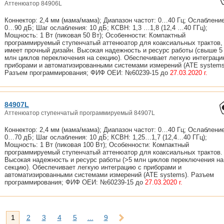
Аттенюатор 84906L
Коннектор: 2,4 мм (мама/мама); Диапазон частот: 0…40 Гц; Ослабление
0…90 дБ; Шаг ослабления: 10 дБ; КСВН: 1,3 …1,8 (12,4 …40 ГГц);
Мощность: 1 Вт (пиковая 50 Вт); Особенности: Компактный
программируемый ступенчатый аттенюатор для коаксиальных трактов,
имеет прочный дизайн. Высокая надежность и ресурс работы (свыше 5
млн циклов переключения на секцию). Обеспечивает легкую интеграци
приборами и автоматизированными системами измерений (ATE systems
Разъем программирования; ФИФ ОЕИ: №60239-15 до
27.03.2020 г.
84907L
Аттенюатор ступенчатый программируемый 84907L
Коннектор: 2,4 мм (мама/мама); Диапазон частот: 0…40 Гц; Ослабление
0…70 дБ; Шаг ослабления: 10 дБ; КСВН: 1,25…1,7 (12,4…40 ГГц);
Мощность: 1 Вт (пиковая 100 Вт); Особенности: Компактный
программируемый ступенчатый аттенюатор для коаксиальных трактов.
Высокая надежность и ресурс работы (>5 млн циклов переключения на
секцию). Обеспечивает легкую интеграцию с приборами и
автоматизированными системами измерений (ATE systems). Разъем
программирования; ФИФ ОЕИ: №60239-15 до
27.03.2020 г.
1
2
3
4
5
...
9