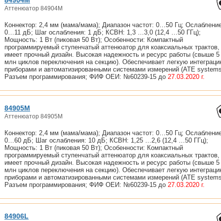
84904M
Аттенюатор 84904M
Коннектор: 2,4 мм (мама/мама); Диапазон частот: 0…50 Гц; Ослабление
0…11 дБ; Шаг ослабления: 1 дБ; КСВН: 1,3 …3,0 (12,4 …50 ГГц);
Мощность: 1 Вт (пиковая 50 Вт); Особенности: Компактный
программируемый ступенчатый аттенюатор для коаксиальных трактов,
имеет прочный дизайн. Высокая надежность и ресурс работы (свыше 5
млн циклов переключения на секцию). Обеспечивает легкую интеграци
приборами и автоматизированными системами измерений (ATE systems
Разъем программирования; ФИФ ОЕИ: №60239-15 до
27.03.2020 г.
84905M
Аттенюатор 84905M
Коннектор: 2,4 мм (мама/мама); Диапазон частот: 0…50 Гц; Ослабление
0…60 дБ; Шаг ослабления: 10 дБ; КСВН: 1,25 …2,6 (12,4 …50 ГГц);
Мощность: 1 Вт (пиковая 50 Вт); Особенности: Компактный
программируемый ступенчатый аттенюатор для коаксиальных трактов,
имеет прочный дизайн. Высокая надежность и ресурс работы (свыше 5
млн циклов переключения на секцию). Обеспечивает легкую интеграци
приборами и автоматизированными системами измерений (ATE systems
Разъем программирования; ФИФ ОЕИ: №60239-15 до
27.03.2020 г.
84906L