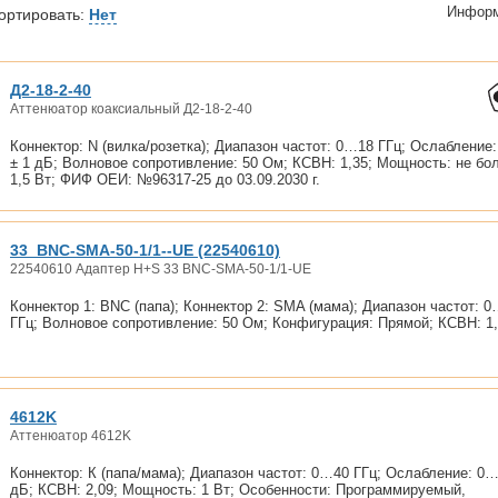
Информ
ортировать:
Нет
Д2-18-2-40
Аттенюатор коаксиальный Д2-18-2-40
Коннектор: N (вилка/розетка); Диапазон частот: 0…18 ГГц; Ослабление:
± 1 дБ; Волновое сопротивление: 50 Ом; КСВН: 1,35; Мощность: не бо
1,5 Вт; ФИФ ОЕИ: №96317-25 до
03.09.2030 г.
33_BNC-SMA-50-1/1--UE (22540610)
22540610 Адаптер H+S 33 BNC-SMA-50-1/1-UE
Коннектор 1: BNC (папа); Коннектор 2: SMA (мама); Диапазон частот: 
ГГц; Волновое сопротивление: 50 Ом; Конфигурация: Прямой; КСВН: 1,
4612K
Аттенюатор 4612K
Коннектор: К (папа/мама); Диапазон частот: 0…40 ГГц; Ослабление: 0
дБ; КСВН: 2,09; Мощность: 1 Вт; Особенности: Программируемый,