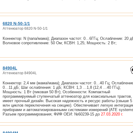
6820 N-50-1/1
Аттенюатор 6820 N-50-1/1
Коннектор: N (папа/мама); Диапазон частот: 0…6ГГц; Ослабление: 20 д
Волновое сопротивление: 50 Ом; КСВН: 1,25; Мощность: 2 Вт;
84904L
Аттенюатор 84904L
Коннектор: 2,4 мм (мама/мама); Диапазон частот: 0…40 Гц; Ослабление
0…11 дБ; Шаг ослабления: 1 дБ; КСВН: 1,3 …1,8 (12,4 …40 ГГц);
Мощность: 1 Вт (пиковая 50 Вт); Особенности: Компактный
программируемый ступенчатый аттенюатор для коаксиальных трактов,
имеет прочный дизайн. Высокая надежность и ресурс работы (свыше 5
млн циклов переключения на секцию). Обеспечивает легкую интеграци
приборами и автоматизированными системами измерений (ATE systems
Разъем программирования; ФИФ ОЕИ: №60239-15 до
27.03.2020 г.