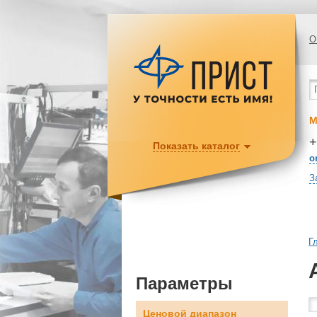
О
М
+
Показать каталог
o
З
Г
Параметры
Ценовой диапазон