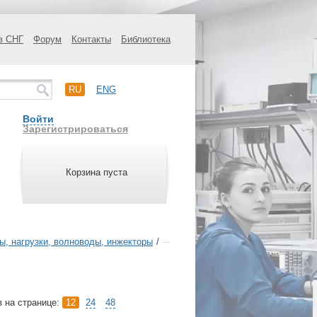
в СНГ
Форум
Контакты
Библиотека
RU
ENG
Войти
Зарегистрироваться
Корзина пуста
ы, нагрузки, волноводы, инжекторы
/
в на странице:
12
24
48