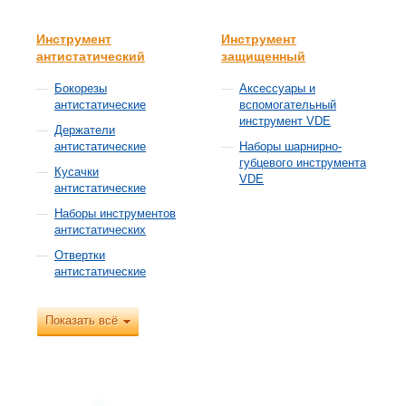
Инструмент
Инструмент
антистатический
защищенный
Бокорезы
Аксессуары и
антистатические
вспомогательный
инструмент VDE
Держатели
антистатические
Наборы шарнирно-
губцевого инструмента
Кусачки
VDE
антистатические
Наборы инструментов
антистатических
Отвертки
антистатические
Показать всё