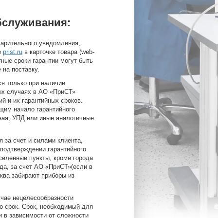
бслуживания:
варительного уведомления,
е
prist.ru
в карточке товара (web-
тные сроки гарантии могут быть
 на поставку.
я только при наличии
ных случаях в АО «ПриСТ»
й и их гарантийных сроков.
щим начало гарантийного
ная, УПД или иные аналогичные
 за счет и силами клиента,
 подтверждении гарантийного
аселенные пункты, кроме города
а, за счет АО «ПриСТ»(если в
сква забирают приборы из
учае нецелесообразности
о срок. Срок, необходимый для
и в зависимости от сложности