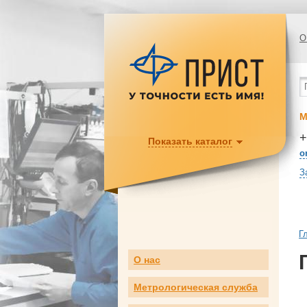
О
М
+
Показать каталог
o
З
Г
О нас
Метрологическая служба