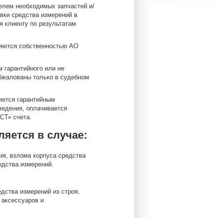
телем необходимых запчастей и/
вки средства измерений в
я клиенту по результатам
ляются собственностью АО
 гарантийного или не
обжалованы только в судебном
яется гарантийным
ведения, оплачивается
СТ» счета.
яется в случае:
ия, взлома корпуса средства
едства измерений.
дства измерений из строя,
 аксессуаров и