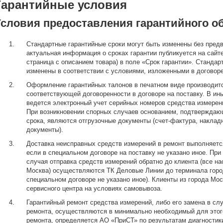
Гарантийные условия
Условия предоставления гарантийного о
Стандартные гарантийные сроки могут быть изменены без пред
актуальная информация о сроках гарантии публикуется на сайт
страница с описанием товара) в поле «Срок гарантии». Стандар
изменены в соответствии с условиями, изложенными в договоре
Оформление гарантийных талонов в печатном виде производитс
соответствующей договоренности в договоре на поставку. В и
ведется электронный учет серийных номеров средства измерени
При возникновении спорных случаев основанием, подтверждаю
срока, являются отгрузочные документы (счет-фактура, наклад
документы).
Доставка неисправных средств измерений в ремонт выполняется
если в специальном договоре на поставку не указано иное. При
случая отправка средств измерений обратно до клиента (все н
Москва) осуществляются ТК Деловые Линии до терминала город
специальном договоре не указано иное). Клиенты из города Мо
сервисного центра на условиях самовывоза.
Гарантийный ремонт средства измерений, либо его замена в сл
ремонта, осуществляются в минимально необходимый для этог
ремонта, определяется АО «ПриСТ» по результатам диагностик