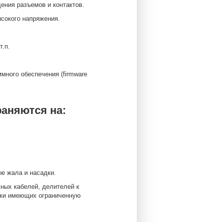
ния разъемов и контактов.
сокого напряжения.
т.п.
много обеспечения (firmware
аняются на:
е жала и насадки.
ных кабелей, делителей к
вки имеющих ограниченную