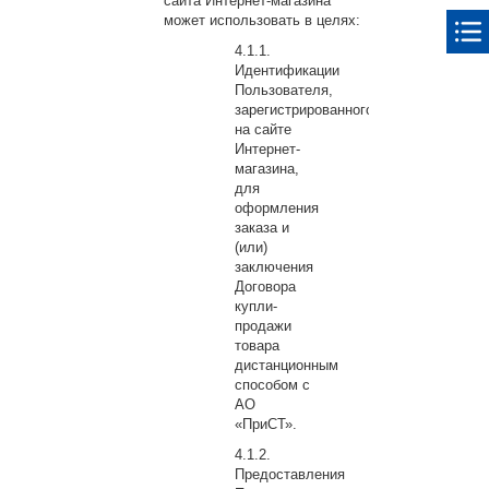
сайта Интернет-магазина
может использовать в целях:
Идентификации
Пользователя,
зарегистрированного
на сайте
Интернет-
магазина,
для
оформления
заказа и
(или)
заключения
Договора
купли-
продажи
товара
дистанционным
способом с
АО
«ПриСТ».
Предоставления