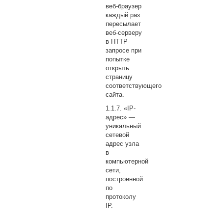
веб-браузер
каждый раз
пересылает
веб-серверу
в HTTP-
запросе при
попытке
открыть
страницу
соответствующего
сайта.
«IP-
адрес» —
уникальный
сетевой
адрес узла
в
компьютерной
сети,
построенной
по
протоколу
IP.