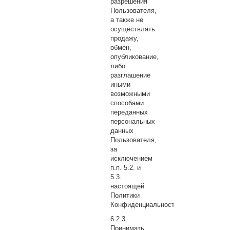
разрешения
Пользователя,
а также не
осуществлять
продажу,
обмен,
опубликование,
либо
разглашение
иными
возможными
способами
переданных
персональных
данных
Пользователя,
за
исключением
п.п. 5.2. и
5.3.
настоящей
Политики
Конфиденциальности.
Принимать