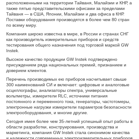
расположенными на территории Тайваня, Малайзии и КНР, а
также пятью представительскими офисами за пределами
Тайваня — в США, Японии, Малайзии и два офиса в КНР.
Поставки оборудования производятся в более чем 80 стран
по всему миру.
Компания широко известна в мире, в России и странах СНГ
как производитель измерительных приборов и средств
тестирования общего назначения под торговой маркой GW
Instek.
Высокое качество продукции GW Instek подтверждено
присуждением ряда национальных премий, признанием и
доверием клиентов.
Перечень производимых ею приборов насчитывает свыше
300 наименований СИ и включает: цифровые и аналоговые
осциллографы, анализаторы спектра, универсальные
вольтметры, измерители RLC, источники питания
постоянного и переменного тока, генераторы, частотомеры,
электронные нагрузки измерители параметров безопасности
электрооборудования, и многие другие.
Сегодня имея более чем 35-летний успешный опыт работы в
области разработки, конструирования, производства и
маркетинга, компания GW Instek стала синонимом качества
и надежности современных электроизмерительных приборов