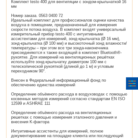
Комплект testo 400 для вентиляции с зондом-крыльчаткой 16
мм
Номер заказа. 0563 0400 72
Идеальный комплект для профессионалов оценки качества
воздуха в помещении, предназначенный для измерения
скорости потока воздуха. В комплект входят универсальный
измерительный прибор testo 400 с интуитивными
ассистентами для измерений, зонд-крыльчатка (Ø 16 мм),
зонд-крыльчатка (Ø 100 мм) и высокоточный зонд влажности/
температуры – при этом все три зонда-наконечника
присоединяются к также входящей в комплект Bluetooth®-
рукоятке. Для измерений на вентиляционных решётках
используйте зонд-крыльчатку диаметром 100 мм с
телескопической рукояткой (длиной до 1 м) и угловым
переходником 90°.
Внесен в Федеральный информационный фонд по
обеспечению единства измерений
Определение объёмного расхода в воздуховодах с помощью
косвенных методов измерений согласно стандартам EN ISO
12599 и ASHRAE 111
Определение объёмного расхода на вентиляционных
решетках с помощью измерения эталонного давления и
внесения K-фактора
Интуитивные ассистенты для измерений, полное
документирование на площадке клиента или последующий