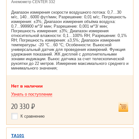
Анемометр CENTER 332
Диапазон измерения скорости воздушного потока: 0,7…30
м/c, 140…6000 фут/мин; Разрешение: 0,01 м/c; Погрешность
измерения: ±3%; Диапазон измерения объёма воздуха:
0,7...999900 м^3/ мин; Разрешение: 0,001 м^3/ мин;
Погрешность измерения: ±3%; Диапазон измерения
относительной влажности: 0,1…100% RH; Разрешение: 0,1%
RH; Погрешность измерения: ±3,5%; Диапазон измерения
температуры: -20 °С…60 °С; Особенности: Выносной
универсальный датчик для проведения измерений. Функция
удержания показаний. ЖК дисплей с дополнительными
зонами индикации. Вынос датчика за счет телескопической
рукоятки до 22 метров. Измерение максимального среднего и
минимального значения;
Нет в наличии
Узнать о поступлении
20 330
Р
К сравнению
TA101