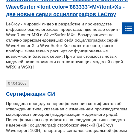
WaveSurfer <font color='883333'>M</font>Xs -
две новые серии осциллографов LeCroy
LeCroy - мировой лидер в разработке и производстве
цифровых осциллографов, представил две новые серии -
WaveRunner MXi и WaveSurfer MXs. Базирующиеся на
отлично зарекомендовавших себя осциллографах серий
WaveRunner Xi и WaveSurfer Xs соответственно, новые
приборы значительно расширяют функциональные
возможности базовых серий. При этом стоимость новых
моделей ниже стоимости соответствующих моделей серий
WRXi и WSXs!
07.04.2008
Сертификация СИ
Проведена процедура переоформления сертификатов об
утверждении типа, связанная с изменением производителем
маркировки приборов (модернизация модельного ряда).
Переоформлены сертификаты на следующие типы средств
измерений: осциллограф стробоскопический (LeCroy)
WaveExpert 100H, генераторы сигналов специальной формы