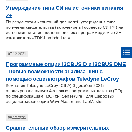
Утверждение типа СИ на источники питания
Z+
По результатам испытаний для целей утверждения типа
получены свидетельства (включение в Госреестр СИ РФ) на
источники питания постоянного тока программируемые Z+,
изготовитель «TDK-Lambda Ltd.».
07.12.2021
Программные опции I3CBUS D и I3CBUS DME
- новые возможности анализа шин с
помощью осциллографов Teledyne LeCroy
Компания Teledyne LeCroy (США) 3 декабря 2021г.
анонсировала выпуск 4-х новых программных пакетов (ПО)
по спецификациям I3C (т.н. SenseWire) для цифровых
осциллографов серий WaveMaster and LabMaster.
06.12.2021
Сравнительный обзор измерительных