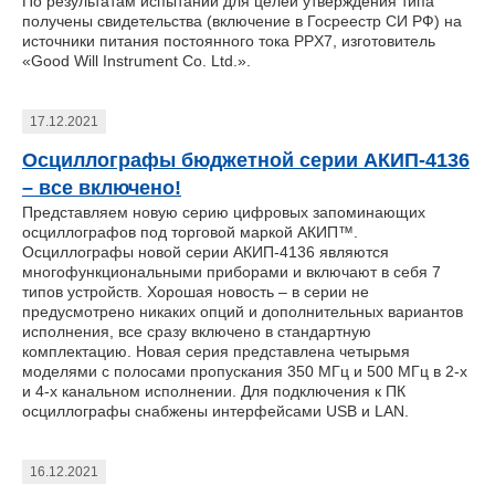
По результатам испытаний для целей утверждения типа
получены свидетельства (включение в Госреестр СИ РФ) на
источники питания постоянного тока PPX7, изготовитель
«Good Will Instrument Co. Ltd.».
17.12.2021
Осциллографы бюджетной серии АКИП-4136
– все включено!
Представляем новую серию цифровых запоминающих
осциллографов под торговой маркой АКИП™.
Осциллографы новой серии АКИП-4136 являются
многофункциональными приборами и включают в себя 7
типов устройств. Хорошая новость – в серии не
предусмотрено никаких опций и дополнительных вариантов
исполнения, все сразу включено в стандартную
комплектацию. Новая серия представлена четырьмя
моделями с полосами пропускания 350 МГц и 500 МГц в 2-х
и 4-х канальном исполнении. Для подключения к ПК
осциллографы снабжены интерфейсами USB и LAN.
16.12.2021