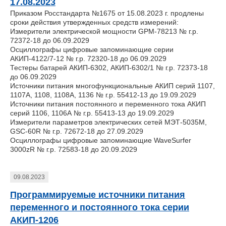
17.08.2023
Приказом Росстандарта №1675 от 15.08.2023 г. продлены
сроки действия утвержденных средств измерений:
Измерители электрической мощности GPM-78213 № г.р.
72372-18 до 06.09.2029
Осциллографы цифровые запоминающие серии
АКИП-4122/7-12 № г.р. 72320-18 до 06.09.2029
Тестеры батарей АКИП-6302, АКИП-6302/1 № г.р. 72373-18
до 06.09.2029
Источники питания многофункциональные АКИП серий 1107,
1107А, 1108, 1108А, 1136 № г.р. 55412-13 до 19.09.2029
Источники питания постоянного и переменного тока АКИП
серий 1106, 1106А № г.р. 55413-13 до 19.09.2029
Измерители параметров электрических сетей МЭТ-5035M,
GSC-60R № г.р. 72672-18 до 27.09.2029
Осциллографы цифровые запоминающие WaveSurfer
3000zR № г.р. 72583-18 до 20.09.2029
09.08.2023
Программируемые источники питания
переменного и постоянного тока серии
АКИП-1206