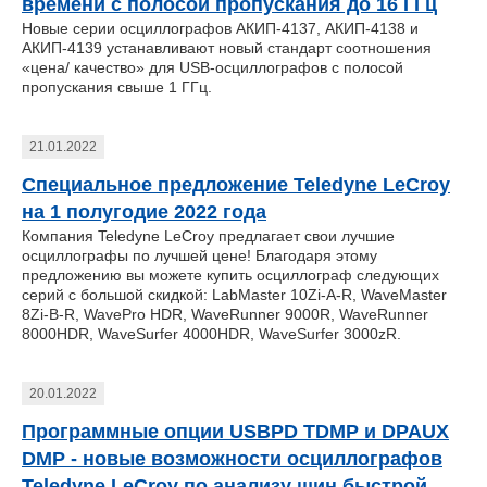
времени с полосой пропускания до 16 ГГц
Новые серии осциллографов АКИП-4137, АКИП-4138 и
АКИП-4139 устанавливают новый стандарт соотношения
«цена/ качество» для USB-осциллографов с полосой
пропускания свыше 1 ГГц.
21.01.2022
Специальное предложение Teledyne LeCroy
на 1 полугодие 2022 года
Компания Teledyne LeCroy предлагает свои лучшие
осциллографы по лучшей цене! Благодаря этому
предложению вы можете купить осциллограф следующих
серий с большой скидкой: LabMaster 10Zi-A-R, WaveMaster
8Zi-B-R, WavePro HDR, WaveRunner 9000R, WaveRunner
8000HDR, WaveSurfer 4000HDR, WaveSurfer 3000zR.
20.01.2022
Программные опции USBPD TDMP и DPAUX
DMP - новые возможности осциллографов
Teledyne LeCroy по анализу шин быстрой