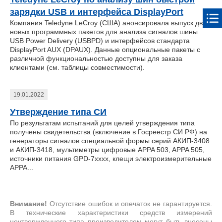
зарядки USB и интерфейса DisplayPort
Компания Teledyne LeCroy (США) анонсировала выпуск двух
новых программных пакетов для анализа сигналов шины
USB Power Delivery (USBPD) и интерфейсов стандарта
DisplayPort AUX (DPAUX). Данные опциональные пакеты с
различной функциональностью доступны для заказа
клиентами (см. таблицы совместимости).
19.01.2022
Утверждение типа СИ
По результатам испытаний для целей утверждения типа
получены свидетельства (включение в Госреестр СИ РФ) на
генераторы сигналов специальной формы серий АКИП-3408
и АКИП-3418, мультиметры цифровые APPA 503, APPA 505,
источники питания GPD-7хххх, клещи электроизмерительные
APPA...
Внимание!
Отсутствие ошибок и опечаток не гарантируется.
В технические характеристики средств измерений
неутвержденного типа производителем могут быть внесены