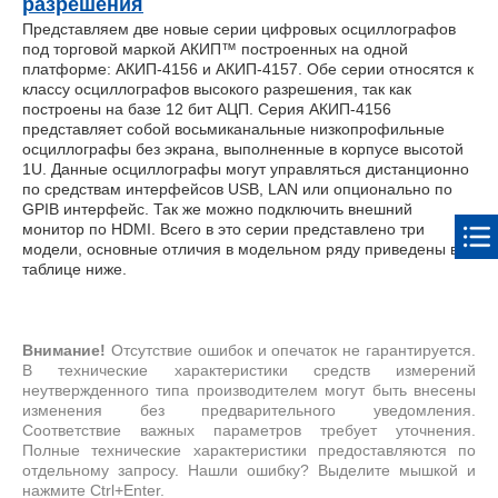
разрешения
Представляем две новые серии цифровых осциллографов
под торговой маркой АКИП™ построенных на одной
платформе: АКИП-4156 и АКИП-4157. Обе серии относятся к
классу осциллографов высокого разрешения, так как
построены на базе 12 бит АЦП. Серия АКИП-4156
представляет собой восьмиканальные низкопрофильные
осциллографы без экрана, выполненные в корпусе высотой
1U. Данные осциллографы могут управляться дистанционно
по средствам интерфейсов USB, LAN или опционально по
GPIB интерфейс. Так же можно подключить внешний
монитор по HDMI. Всего в это серии представлено три
модели, основные отличия в модельном ряду приведены в
таблице ниже.
Внимание!
Отсутствие ошибок и опечаток не гарантируется.
В технические характеристики средств измерений
неутвержденного типа производителем могут быть внесены
изменения без предварительного уведомления.
Соответствие важных параметров требует уточнения.
Полные технические характеристики предоставляются по
отдельному запросу. Нашли ошибку? Выделите мышкой и
нажмите Ctrl+Enter.