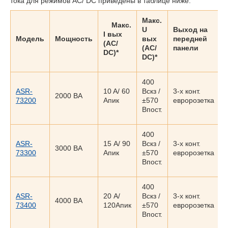
тока для режимов AC/ DC приведены в таблице ниже.
Макс.
Макс.
U
Выход на
I вых
Модель
Мощность
вых
передней
(AC/
(AC/
панели
DC)*
DC)*
400
ASR-
10 A/ 60
Вскз /
3-х конт.
2000 ВА
73200
Апик
±570
евророзетка
Впост.
400
ASR-
15 А/ 90
Вскз /
3-х конт.
3000 ВА
73300
Апик
±570
евророзетка
Впост.
400
ASR-
20 А/
Вскз /
3-х конт.
4000 ВА
73400
120Апик
±570
евророзетка
Впост.