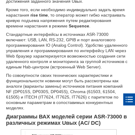
достижения заданного значения Uвых.
Кроме того, если необходимо индивидуально задать время
нарастания
rise time
, то оператор может гибко настраивать
кривую подъема напряжения путем редактирования
времени нарастания в режиме
Sequence
.
Стандартные интерфейсы в источниках ASR-73000
включают: USB, LAN, RS-232, GPIB и порт аналогового
программирования IO (Analog Control). Удобство удаленного
управления и программирования по интерфейсу LAN через
Web браузер характеризуется возможностью создания сети
удаленного контроля и мониторинга за группой источников с
единым Hab-центром (встроенный Web Server).
По совокупности своих технических характеристики и
функциональности новинки могут быть рассмотрены как
аналоги (варианты замены) источников питания компаний
NF (DP015S, DP030S, DP045S), Chroma (61503, 61504,
61505) и ITECH (IT7624, IT7625, IT7626) с паритетом по
основным параметрам в сопоставимых конкурентных
моделях.
Диаграммы ВАХ моделей серии ASR-73000 в
различных режимах Uвых (AC/ DC)