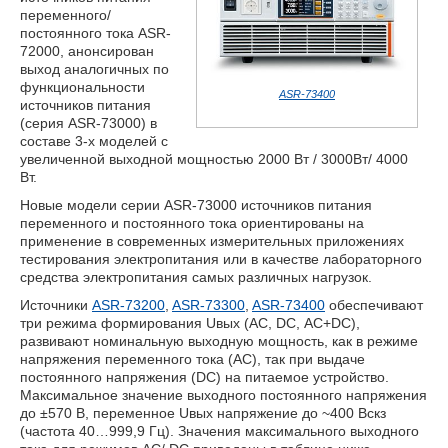
переменного/
постоянного тока ASR-
72000, анонсирован
выход аналогичных по
функциональности
ASR-73400
источников питания
(серия ASR-73000) в
составе 3-х моделей с
увеличенной выходной мощностью 2000 Вт / 3000Вт/ 4000
Вт.
Новые модели серии ASR-73000 источников питания
переменного и постоянного тока ориентированы на
применение в современных измерительных приложениях
тестирования электропитания или в качестве лабораторного
средства электропитания самых различных нагрузок.
Источники
ASR-73200
,
ASR-73300
,
ASR-73400
обеспечивают
три режима формирования Uвых (АС, DC, АС+DC),
развивают номинальную выходную мощность, как в режиме
напряжения переменного тока (AC), так при выдаче
постоянного напряжения (DC) на питаемое устройство.
Максимальное значение выходного постоянного напряжения
до ±570 В, переменное Uвых напряжение до ~400 Вскз
(частота 40…999,9 Гц). Значения максимального выходного