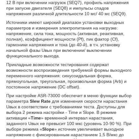
12 В при включении нагрузок (SEQ7), профиль напряжения
при запуске двигателя (SEQ8) и импульсы спадов
напряжения различной длительности 10 мс/ 40 мс (SEQ9).
Источники имеют широкий диапазон установки выходных
параметров и измерения электропитания на нагрузке:
напряжение, сила тока, мощность (активная, реактивная,
полная), коэффициент мощности (Pf), пик фактор (Сf),
гармоники напряжения и тока (до 40-й), в т.ч. установку
начальной фазы Uвых при включении/ выключении
функционального выхода.
Прикладные возможности тестирования содержат
возможности воспроизведения требуемой формы выходного
переменного напряжения: синусоидальная форма,
прямоугольная, треугольная, произвольная форма (Arb) и
постоянное напряжение (DC offset).
При настройке ASR-73000 обеспечит в меню функции выбор
параметра
Slew Rate
для изменения скорости нарастания
Uвых в соответствии с требованиями теста. Доступны для
выбора 2 режима настройки - Time и Slope. В режиме
активации «
Time
» временной интервал нарастания,
заданного Uвых не превысит 100 мкс (уровень 10-90 %). При
выборе режима «
Slope
» источник увеличивает выходное
напряжение с фиксированным нарастанием 1,5 В/мкс до