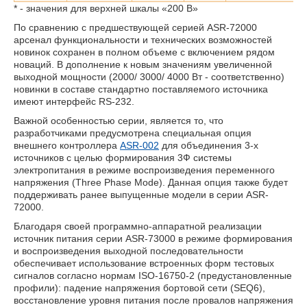
* - значения для верхней шкалы «200 В»
По сравнению с предшествующей серией ASR-72000
арсенал функциональности и технических возможностей
новинок сохранен в полном объеме с включением рядом
новаций. В дополнение к новым значениям увеличенной
выходной мощности (2000/ 3000/ 4000 Вт - соответственно)
новинки в составе стандартно поставляемого источника
имеют интерфейс RS-232.
Важной особенностью серии, является то, что
разработчиками предусмотрена специальная опция
внешнего контроллера
ASR-002
для объединения 3-х
источников с целью формирования 3Ф системы
электропитания в режиме воспроизведения переменного
напряжения (Three Phase Mode). Данная опция также будет
поддерживать ранее выпущенные модели в серии ASR-
72000.
Благодаря своей программно-аппаратной реализации
источник питания серии ASR-73000 в режиме формирования
и воспроизведения выходной последовательности
обеспечивает использование встроенных форм тестовых
сигналов согласно нормам ISO-16750-2 (предустановленные
профили): падение напряжения бортовой сети (SEQ6),
восстановление уровня питания после провалов напряжения