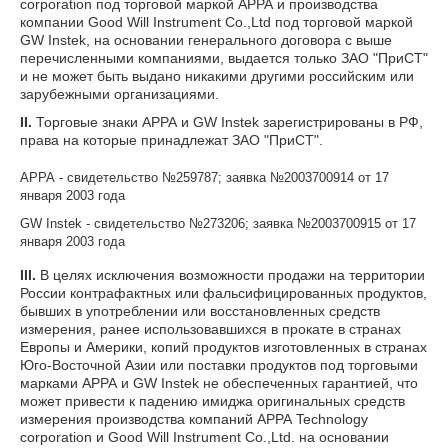
corporation под торговой маркой АРРА и производства
компании Good Will Instrument Co.,Ltd под торговой маркой
GW Instek, на основании генерального договора с выше
перечисленными компаниями, выдается только ЗАО "ПриСТ"
и не может быть выдано никакими другими российским или
зарубежными организациями.
II.
Торговые знаки АРРА и GW Instek зарегистрированы в РФ,
права на которые принадлежат ЗАО "ПриСТ".
АРРА - свидетельство №259787; заявка №2003700914 от 17
января 2003 года
GW Instek - свидетельство №273206; заявка №2003700915 от 17
января 2003 года
III.
В целях исключения возможности продажи на территории
России контрафактных или фальсифицированных продуктов,
бывших в употреблении или восстановленных средств
измерения, ранее использовавшихся в прокате в странах
Европы и Америки, копий продуктов изготовленных в странах
Юго-Восточной Азии или поставки продуктов под торговыми
марками АРРА и GW Instek не обеспеченных гарантией, что
может привести к падению имиджа оригинальных средств
измерения производства компаний АРРА Technology
corporation и Good Will Instrument Co.,Ltd. на основании