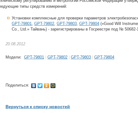
ехническому регулированию и метрологии Российской Федерации утвер
ледующие типы средств измерений:
Установки комплексные для проверки параметров электробезопас
GPT-79801
,
GPT-79802
,
GPT-79803
,
GPT-79804
(«Good Will Instrume
Co., Ltd.» Тайвань) - зарегистрированы в Госреестре под № 50682-
20.08.2012
Модели:
GPT-79801
|
GPT-79802
|
GPT-79803
|
GPT-79804
Поделиться:
Вернуться к списку новостей