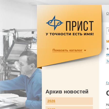
О
М
+
Показать каталог
o
З
Г
Архив новостей
2026
Н