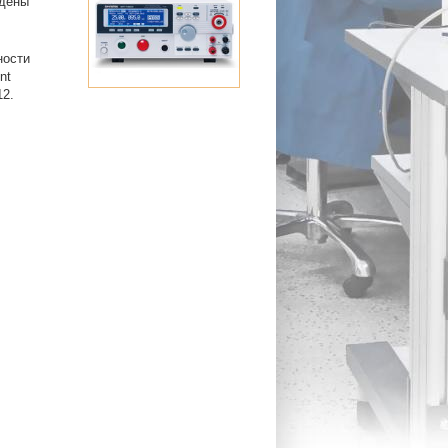
ждены
ности
nt
12.