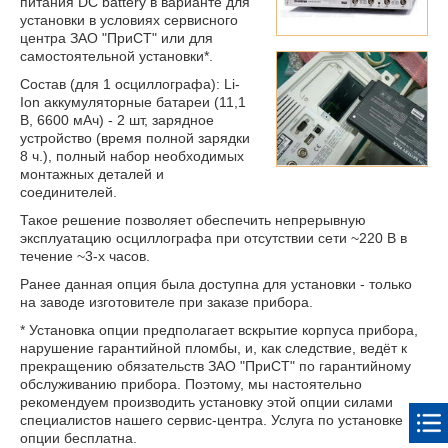
питания DC battery в варианте для
установки в условиях сервисного
центра ЗАО "ПриСТ" или для
самостоятельной установки*.
Состав (для 1 осциллографа): Li-
Ion аккумуляторные батареи (11,1
В, 6600 мАч) - 2 шт, зарядное
устройство (время полной зарядки
8 ч.), полный набор необходимых
монтажных деталей и
соединителей.
Такое решение позволяет обеспечить непрерывную
эксплуатацию осциллографа при отсутствии сети ~220 В в
течение ~3-х часов.
Ранее данная опция была доступна для установки - только
на заводе изготовителе при заказе прибора.
* Установка опции предполагает вскрытие корпуса прибора,
нарушение гарантийной пломбы, и, как следствие, ведёт к
прекращению обязательств ЗАО "ПриСТ" по гарантийному
обслуживанию прибора. Поэтому, мы настоятельно
рекомендуем производить установку этой опции силами
специалистов нашего сервис-центра. Услуга по установке
опции бесплатна.