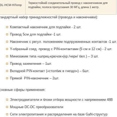
Термостойкий соединительный провод с наконечником для
DL-HCM-HiTemp
подпайки, полоса пропускания 30 МГц, длина 1 метр.
тандартный набор принадлежностей (провода и наконечники):
Компактный наконечник для подпайки - 2 шт.
Провод 5см для подпайки -1 шт.
Наконечник с регул. положением подпружиненных контактов -1 шт.
Y-образный соед. провод с PIN-контактами (5 см и 12 см) - 2 шт.
Минизажим типа «шприц-крючок»(кр./черн/ бел.) – 3 шт.
Провод заземления – 1шт.
Вкладной PIN-контакт («столбик в гнездо») – 6шт.
Прямой PIN-наконечник – 2шт.
сновные сферы применения:
Электродвигатели и блоки отбора мощности с напряжением 48В
Мощные DC-DC преобразователи
Сети электропитания и распределения на базе GaN-структур