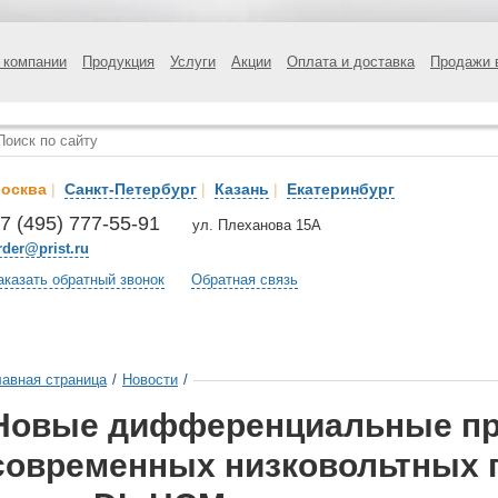
 компании
Продукция
Услуги
Акции
Оплата и доставка
Продажи 
осква
|
Санкт-Петербург
|
Казань
|
Екатеринбург
7 (495) 777-55-91
ул. Плеханова 15А
rder@prist.ru
аказать обратный звонок
Обратная связь
лавная страница
/
Новости
/
Новые дифференциальные пр
современных низковольтных 