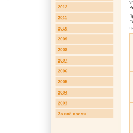
у
2012
P
П
2011
F
п
2010
2009
2008
2007
2006
2005
2004
2003
За всё время