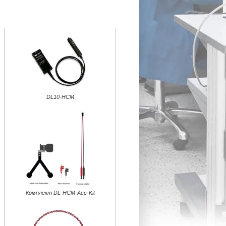
DL10-HCM
Комплект DL-HCM-Acc-Kit