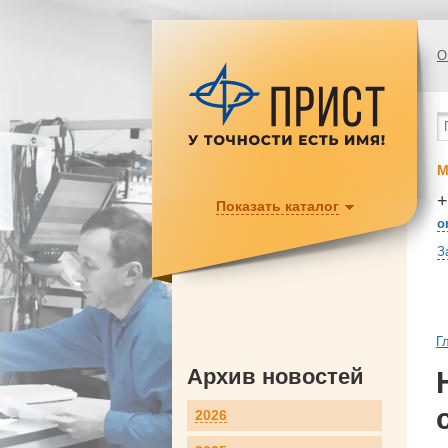
О
М
+
Показать каталог
o
З
Г
Архив новостей
2026