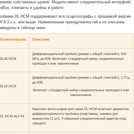
ровнем собственных шумов. Модели имеют соединительный интерфейс
roBus, компакты и удобны в работе.
робники DL-HCM поддерживают все осциллографы с прошивкой версии
W 9.3.x.x. или выше. Наименование принадлежностей и их описание
риведены в таблице ниже.
Наименование
Описание
Дифференциальный пробник (режим с общей «землей»), 500
DL05-HCM
МГц, до 60В. Включает стандартный набор соединительных
проводов и изм. наконечников.
Дифференциальный пробник (режим с общей «землей»), 1 ГГц,
до 60В.
DL10-HCM
Включает стандартный набор соединительных проводов и изм.
наконечников.
Комплект аксессуаров для серии DL-HCM включает держатель
дифференциального пробника (подставка), зажимы для
DL-HCM-Acc-Kit
микросхем (2 шт), Y-образный соединительный адаптер (под
«банан»)