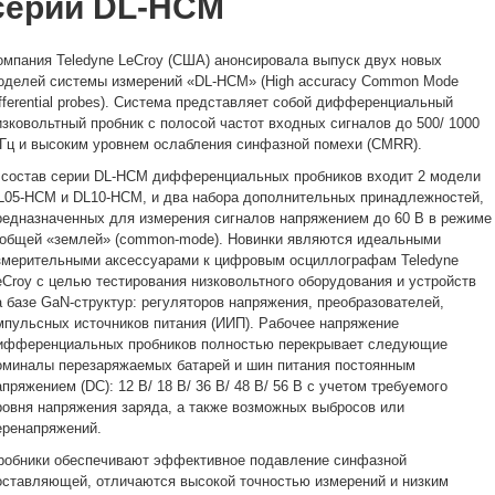
серии DL-HCM
омпания Teledyne LeCroy (США) анонсировала выпуск двух новых
оделей системы измерений «DL-HCM» (High accuracy Common Mode
ifferential probes). Система представляет собой дифференциальный
изковольтный пробник с полосой частот входных сигналов до 500/ 1000
Гц и высоким уровнем ослабления синфазной помехи (CMRR).
 состав серии DL-HCM дифференциальных пробников входит 2 модели
L05-HCM и DL10-HCM, и два набора дополнительных принадлежностей,
редназначенных для измерения сигналов напряжением до 60 В в режиме
 общей «землей» (common-mode). Новинки являются идеальными
змерительными аксессуарами к цифровым осциллографам Teledyne
eCroy с целью тестирования низковольтного оборудования и устройств
а базе GaN-структур: регуляторов напряжения, преобразователей,
мпульсных источников питания (ИИП). Рабочее напряжение
ифференциальных пробников полностью перекрывает следующие
оминалы перезаряжаемых батарей и шин питания постоянным
апряжением (DC): 12 В/ 18 В/ 36 В/ 48 В/ 56 В с учетом требуемого
ровня напряжения заряда, а также возможных выбросов или
еренапряжений.
робники обеспечивают эффективное подавление синфазной
оставляющей, отличаются высокой точностью измерений и низким