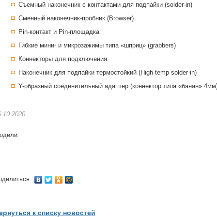
Съемный наконечник с контактами для подпайки (solder-in)
Сменный наконечник-пробник (Browser)
Pin-контакт и Pin-площадка
Гибкие мини- и микрозажимы типа «шприц» (grabbers)
Коннекторы для подключения
Наконечник для подпайки термостойкий (High temp solder-in)
Y-образный соединительный адаптер (коннектор типа «банан» 4мм
6.10.2020
одели:
оделиться:
ернуться к списку новостей