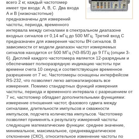
всего 2 кг, каждый частотомер
имеет три входа: А, В, С. Два входа
А и В (низкочастотные)
предназначены для измерений
частоты, периода, временного
интервала между сигналами в спектральном диапазоне
входных сигналов от 0,14 мГц до 500 МГц. Третий вход С
предназначен для измерения частоты ВЧ сигналов. В
зависимости от модели диапазон частот измеряемых
сигналов находится от 500 МГц (Ч3-85/3) до 9 ГГц (опции 3-
6). Дисплей каждого частотомера является 12-разрядным и
обеспечивает полноразрядную индикацию частоты при
времени счета 10 секунд и соответствующее временное
разрешение от 7 нс. Частотомеры оснащены интерфейсом
RS-232, что позволяет легко автоматизировать все
измерения. Помимо стандартных функций измерения
частоты, периода и временного интервала с разрешением от
7 нс, частотомер обладает дополнительными функциями:
измерение отношения частот, фазового сдвига между
сигналами, длительности импульсов и скважности
импульсов, подсчета количества импульсов. Частотомер
позволяет применять к результату измерений частоты
следующие математические функции: среднее значение,
минимальное, максимальное, среднеквадратическое
отклонение (СКО), относительное изменение частоты по