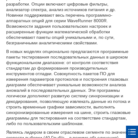
разработки. Опции включают цифровые фильтры,
анализатор спектра, анализ источников питания и др.
Новинки поддерживают весь перечень программно-
аппаратных опций для серии WaveRunner 8000R.
Возможности задания пользовательских настроек и
расширенные функции математической обработки
обеспечивают пакеты опций уникальными и, по сути,
безграничными аналитическими свойствами.
В новых моделях опционально предлагаются программные
пакеты тестирования последовательных данных в широком
функциональном диапазоне: от контроля соответствия
стандартам до формирования производительных
инструментов отладки. Совокупность пакетов ПО для
измерения параметров протоколов и построения глазковых
диаграмм обеспечивает уникальные возможности анализа
аномалий в последовательных данных. Эти программы
логически дополняют развитую систему синхронизации и
декодирования, позволяющую извлекать данные из потока и
строить временные графики зависимости, выполнять
синхронизированные измерения на шине, строить глазковые
диаграммы для тестирования на соответствие стандартам,
либо по пользовательским шаблонам.
Являясь лидером в своем отраслевом сегменте по значению
скорости выборки (40 Гвыб/с – в режиме объединения),