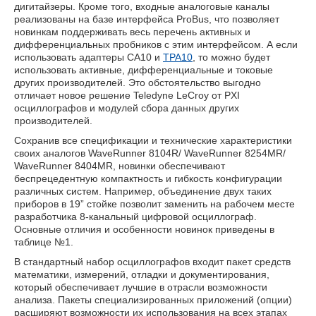
дигитайзеры. Кроме того, входные аналоговые каналы
реализованы на базе интерфейса ProBus, что позволяет
новинкам поддерживать весь перечень активных и
дифференциальных пробников с этим интерфейсом. А если
использовать адаптеры CA10 и
TPA10
, то можно будет
использовать активные, дифференциальные и токовые
других производителей. Это обстоятельство выгодно
отличает новое решение Teledyne LeCroy от PXI
осциллографов и модулей сбора данных других
производителей.
Сохранив все спецификации и технические характеристики
своих аналогов
WaveRunner 8104R
/
WaveRunner 8254MR
/
WaveRunner 8404MR
, новинки обеспечивают
беспрецедентную компактность и гибкость конфигурации
различных систем. Например, объединение двух таких
приборов в 19” стойке позволит заменить на рабочем месте
разработчика 8-канальный цифровой осциллограф.
Основные отличия и особенности новинок приведены в
таблице №1.
В стандартный набор осциллографов входит пакет средств
математики, измерений, отладки и документирования,
который обеспечивает лучшие в отрасли возможности
анализа. Пакеты специализированных приложений (опции)
расширяют возможности их использования на всех этапах