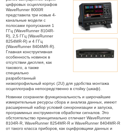
цифровых осциллографов
WaveRunner 8000R
представила три новые 4-
канальные модели с
полосами пропускания 1
ГГц (WaveRunner 8104R-
R), 2,5 ГГц (WaveRunner
8254MR-R) и 4 ГГц
(WaveRunner 8404MR-R).
Главная конструктивная
особенность новинок в
отсутствии дисплея, как
такового, а также
специально
разработанный
низкопрофильный корпус (2U) для удобства монтажа
осциллографа непосредственно в стойку (шкаф).
Новинки сохранили функциональность и широчайшие
измерительные ресурсы сбора и анализа данных, имеют
расширенный набор условий синхронизации и запуска,
программных инструментов обработки сигналов. Это
обстоятельство принципиально отличает WaveRunner
8104R-R, WaveRunner 8254MR-R и WaveRunner 8404MR-R
от такого класса приборов, как оцифровщики данных и