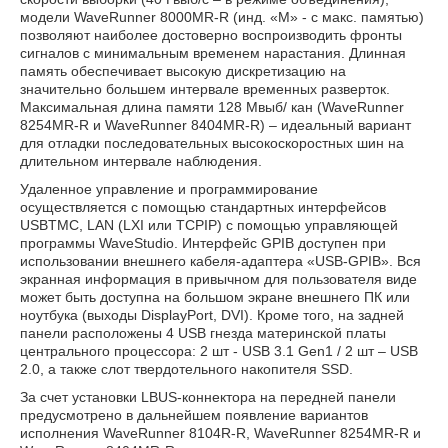
модели
WaveRunner 8000MR-R
(инд. «М» - с макс. памятью)
позволяют наиболее достоверно воспроизводить фронты
сигналов с минимальным временем нарастания. Длинная
память обеспечивает высокую дискретизацию на
значительно большем интервале временных разверток.
Максимальная длина памяти 128 Мвыб/ кан (WaveRunner
8254MR-R и WaveRunner 8404MR-R) – идеальный вариант
для отладки последовательных высокоскоростных шин на
длительном интервале наблюдения.
Удаленное управление и программирование
осуществляется с помощью стандартных интерфейсов
USBTMC, LAN (LXI или TCPIP) с помощью управляющей
программы WaveStudio. Интерфейс GPIB доступен при
использовании внешнего кабеля-адаптера «USB-GPIB». Вся
экранная информация в привычном для пользователя виде
может быть доступна на большом экране внешнего ПК или
ноутбука (выходы DisplayPort, DVI). Кроме того, на задней
панели расположены 4 USB гнезда материнской платы
центрального процессора: 2 шт - USB 3.1 Gen1 / 2 шт – USB
2.0, а также слот твердотельного накопителя SSD.
За счет установки LBUS-коннектора на передней панели
предусмотрено в дальнейшем появление вариантов
исполнения WaveRunner 8104R-R, WaveRunner 8254MR-R и