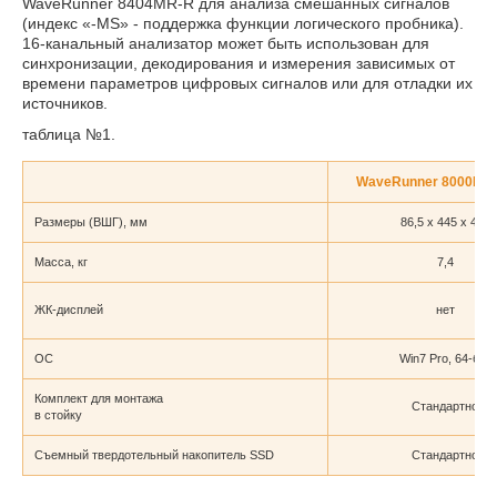
WaveRunner 8404MR-R для анализа смешанных сигналов
(индекс «-MS» - поддержка функции логического пробника).
16-канальный анализатор может быть использован для
синхронизации, декодирования и измерения зависимых от
времени параметров цифровых сигналов или для отладки их
источников.
таблица №1.
WaveRunner 8000R-R
Размеры (ВШГ), мм
86,5 x 445 x 445
Масса, кг
7,4
ЖК-дисплей
нет
ОС
Win7 Pro, 64-бит
Комплект для монтажа
Стандартно
в стойку
Съемный твердотельный накопитель SSD
Стандартно