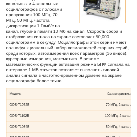
канальных и 4-канальных
осциллографов с полосами
пропускания 100 МГц, 70
МГц, 50 МГц, частота
дискретизации 1 Гвыб/с на
канал, глубина памяти 10 Мб на канал. Скорость сбора и
отображения сигнала на экране составляет 50,000
осциллограмм в секунду. Осциллографы этой серии имеют
полнофункциональный набор возможностей старших серий,
среди которых, автоизмерения всех параметров (36 видов),
курсорные измерения, математика. В режиме
математических функций активация режима БПФ сигнала на
интервале 1 МБ отсчетов позволяет выполнить типовой
анализ сигнала в частотно-временном домене на экране
осциллографа более точно.
Модель
Характеристики
GDS-71072B
70 МГц, 2 канала
GDS-71102B
100 МГц, 2 канала
GDS-71054B
50 МГц, 4 канала