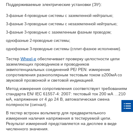
Поддерживаемые электрические установки (ЭУ):
3-фазные 4-проводные системы с заземленной нейтралью;
3-фазные 3-проводные системы с незаземленной нейтралью;
3-фазные 3-проводные с заземленным фазным проводом;
однофазные 2-проводные системы;
однофазные 3-проводные системы (сплит-фазное исполнение).
Тестер
Wheel-e
обеспечивает проверку целостности цепи
заземляющих проводников и проводников
эквипотенциальных соединений PE/ PEN: измерение
сопротивления разнополярным тестовым током ≥200мA со
звуковой прозвонкой и световой индикацией.
Метод измерения сопротивления соответствует требованиям
стандарта EN/ IEC 61557-4: 2007: тестовый ток 200 мА …210
мА, напряжение от 4 до 24 В, автоматическая смена
полярности (сигнал).
В тестер встроен вольтметр для предварительного
измерения наличия напряжения в тестируемой цепи.
Результат измерений представляется на дисплее в виде
численного значения.