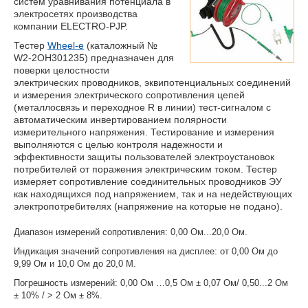
систем уравнивания потенциала в
электросетях производства
компании ELECTRO-PJP.
Тестер
Wheel-e
(каталожный №
W2-2OH301235) предназначен для
поверки целостности
электрических проводников, эквипотенциальных соединений
и измерения электрического сопротивления цепей
(металлосвязь и переходное R в линии) тест-сигналом с
автоматическим инвертированием полярности
измерительного напряжения. Тестирование и измерения
выполняются с целью контроля надежности и
эффективности защиты пользователей электроустановок
потребителей от поражения электрическим током. Тестер
измеряет сопротивление соединительных проводников ЭУ
как находящихся под напряжением, так и на недействующих
электропотребителях (напряжение на которые не подано).
Диапазон измерений сопротивления: 0,00 Ом...20,0 Ом.
Индикация значений сопротивления на дисплее: от 0,00 Ом до
9,99 Ом и 10,0 Ом до 20,0 М.
Погрешность измерений: 0,00 Ом …0,5 Ом ± 0,07 Ом/ 0,50...2 Ом
± 10% / > 2 Ом ± 8%.