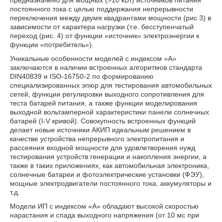
предназначено для мощных (>10 кВт) источников питания
постоянного тока с целью поддержания непрерывности
переключения между двумя квадрантами мощности (рис 3) в
зависимости от характера нагрузки (т.е. бесступенчатый
переход (рис. 4) от функции «источник» электроэнергии к
функции «потребитель»).
Уникальные особенности моделей с индексом «А»
заключаются в наличии встроенных алгоритмов стандарта
DIN40839 и ISO-16750-2 по формированию
специализированных эпюр для тестирования автомобильных
сетей, функции регулировки выходного сопротивления для
теста батарей питания, а также функции моделирования
выходной вольтамперной характеристики панели солнечных
батарей (I-V кривой). Совокупность встроенных функций
делает новые источники АКИП идеальным решением в
качестве устройства непрерывного электропитания и
рассеяния входной мощности для удовлетворения нужд
тестирования устройств генерации и накопления энергии, а
также в таких приложениях, как автомобильная электроника,
солнечные батареи и фотоэлектрические установки (ФЭУ),
мощные электродвигатели постоянного тока, аккумуляторы и
т.д.
Модели ИП с индексом «А» обладают высокой скоростью
нарастания и спада выходного напряжения (от 10 мс при