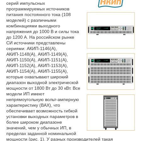
серий импульсных
программируемых источников
питания постоянного тока (108
моделей) с различными
комбинациями выходного
напряжения до 1000 В и силы тока
до 1200 А. На российском рынке
СИ источники представлены
сериями: АКИП-1146(А),
АКИП-1148(А), АКИП-1149(А),
АКИП-1150(А), АКИП-1151(А),
АКИП-1152(А), АКИП-1153(А),
АКИП-1154(А), АКИП-1155(А),
которые охватывают широкий
диапазон выходной электрической
мощности от 1800 Вт до 30 кВт. Все
модели ИП имеют
непрямоугольную вольт-амперную
характеристику (ВАХ), что
обеспечивает возможность гибкой
установки выходных параметров в
более широком диапазоне
значений, чем у обычных ИП, в
пределах заданной номинальной
мощности (рис. 1). У разных производителей такая