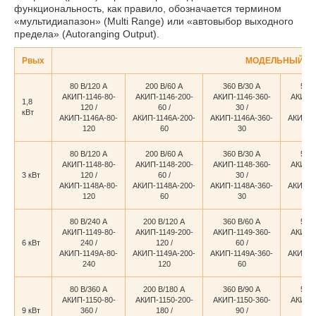
функциональность, как правило, обозначается термином
«мультидиапазон» (Multi Range) или «автовыбор выходного
предела» (Autoranging Output).
Pвых
МОДЕЛЬНЫЙ Р
80 В/120 А
200 В/60 А
360 В/30 А
500 
АКИП-1146-80-
АКИП-1146-200-
АКИП-1146-360-
АКИП-1
1,8
120 /
60 /
30 /
2
кВт
АКИП-1146А-80-
АКИП-1146А-200-
АКИП-1146А-360-
АКИП-1
120
60
30
80 В/120 А
200 В/60 А
360 В/30 А
500 
АКИП-1148-80-
АКИП-1148-200-
АКИП-1148-360-
АКИП-1
3 кВт
120 /
60 /
30 /
2
АКИП-1148А-80-
АКИП-1148А-200-
АКИП-1148А-360-
АКИП-1
120
60
30
80 В/240 А
200 В/120 А
360 В/60 А
500 
АКИП-1149-80-
АКИП-1149-200-
АКИП-1149-360-
АКИП-1
6 кВт
240 /
120 /
60 /
4
АКИП-1149А-80-
АКИП-1149А-200-
АКИП-1149А-360-
АКИП-1
240
120
60
80 В/360 А
200 В/180 А
360 В/90 А
500 
АКИП-1150-80-
АКИП-1150-200-
АКИП-1150-360-
АКИП-1
9 кВт
360 /
180 /
90 /
6