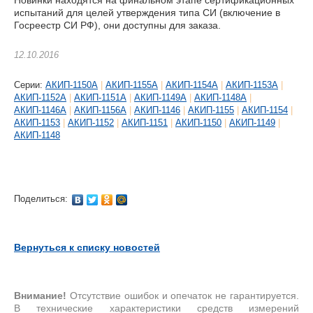
Новинки находятся на финальном этапе сертификационных
испытаний для целей утверждения типа СИ (включение в
Госреестр СИ РФ), они доступны для заказа.
12.10.2016
Cерии:
АКИП-1150А
|
АКИП-1155А
|
АКИП-1154А
|
АКИП-1153А
|
АКИП-1152А
|
АКИП-1151А
|
АКИП-1149А
|
АКИП-1148А
|
АКИП-1146А
|
АКИП-1156А
|
АКИП-1146
|
АКИП-1155
|
АКИП-1154
|
АКИП-1153
|
АКИП-1152
|
АКИП-1151
|
АКИП-1150
|
АКИП-1149
|
АКИП-1148
Поделиться:
Вернуться к списку новостей
Внимание!
Отсутствие ошибок и опечаток не гарантируется.
В технические характеристики средств измерений