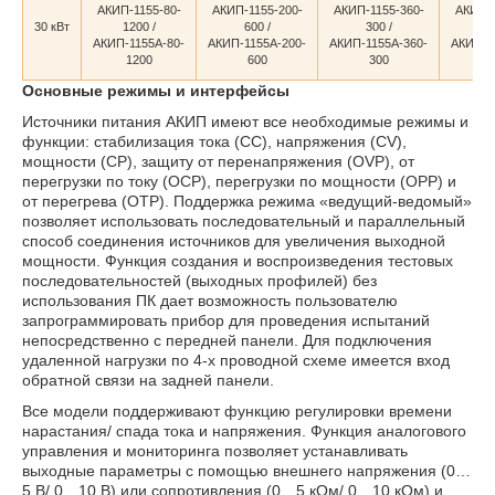
АКИП-1155-80-
АКИП-1155-200-
АКИП-1155-360-
АКИП-1
30 кВт
1200 /
600 /
300 /
2
АКИП-1155А-80-
АКИП-1155А-200-
АКИП-1155А-360-
АКИП-1
1200
600
300
Основные режимы и интерфейсы
Источники питания АКИП имеют все необходимые режимы и
функции: стабилизация тока (СС), напряжения (CV),
мощности (CP), защиту от перенапряжения (OVP), от
перегрузки по току (OCP), перегрузки по мощности (OPP) и
от перегрева (OTP). Поддержка режима «ведущий-ведомый»
позволяет использовать последовательный и параллельный
способ соединения источников для увеличения выходной
мощности. Функция создания и воспроизведения тестовых
последовательностей (выходных профилей) без
использования ПК дает возможность пользователю
запрограммировать прибор для проведения испытаний
непосредственно с передней панели. Для подключения
удаленной нагрузки по 4-х проводной схеме имеется вход
обратной связи на задней панели.
Все модели поддерживают функцию регулировки времени
нарастания/ спада тока и напряжения. Функция аналогового
управления и мониторинга позволяет устанавливать
выходные параметры с помощью внешнего напряжения (0…
5 В/ 0…10 В) или сопротивления (0…5 кОм/ 0…10 кОм) и