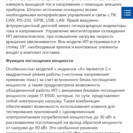
измерять выходной ток и напряжение с помощью внешних
приборов. Штатно источники оснащены всеми
необходимыми интерфейсами управления и связи с ПК:
CAN, RS-232, GPIB, USB, LAN. Яркий вакуумно-
флуоресцентный дисплей имеет пятиразрядные индикаторы
тока и напряжения. Управление вентиляторами охлаждения
ИП автоматическое, при повышении нагрузки скорость
вращения увеличивается. Все модели ИП встраиваются в
стойку 19", необходимый крепеж и монтажные элементы
входят в комплект поставки.
Функция поглощения мощности
Особенностью моделей с индексом «А» является 2-х
квадрантный режим работы («источник напряжения/
приемник тока») за счет встроенного блока поглощения
мощности, а также предусмотрена возможность
объединенной работы ИП с внешними блоками поглощения
мощности серии IT-E500, которые, по сути, представляют
собой электронную нагрузку. Такая комбинация
обеспечивает возможность использования новинок для
тестирования приложений с одновременным
электропитанием потребителей мощностью до 30 кВт и
рассеиванием поступающей на выход обратной мощности
от нагрузки до 90 кВт. Это необычное решение