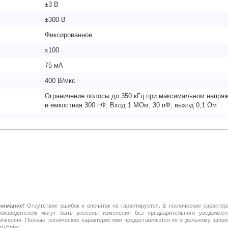
±3 В
±300 В
Фиксированное
х100
75 мА
400 В/мкс
Ограничение полосы до 350 кГц при максимальном напряж
и емкостная 300 пФ, Вход 1 МОм, 30 пФ, выход 0,1 Ом
нимание!
Отсутствие ошибок и опечаток не гарантируется. В технические характер
роизводителем могут быть внесены изменения без предварительного уведомлен
точнения. Полные технические характеристики предоставляются по отдельному зап
rl+Enter.