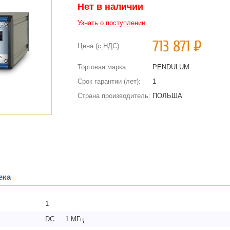
Нет в наличии
Узнать о поступлении
713 871
Р
Цена (с НДС):
Торговая марка:
PENDULUM
Срок гарантии (лет):
1
Страна производитель:
ПОЛЬША
ека
1
DC … 1 МГц