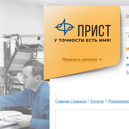
О
М
+
Показать каталог
o
З
Главная страница
/
Каталог
/
Радиоизмер