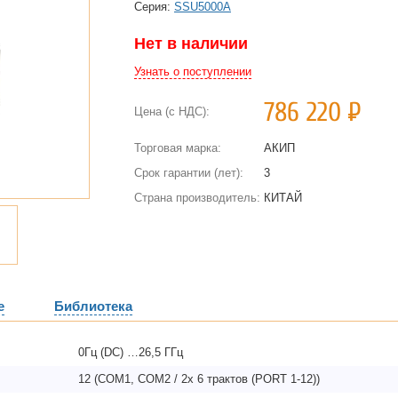
Cерия:
SSU5000A
Нет в наличии
Узнать о поступлении
786 220
Р
Цена (с НДС):
Торговая марка:
АКИП
Срок гарантии (лет):
3
Страна производитель:
КИТАЙ
е
Библиотека
0Гц (DC) …26,5 ГГц
12 (COM1, COM2 / 2х 6 трактов (PORT 1-12))