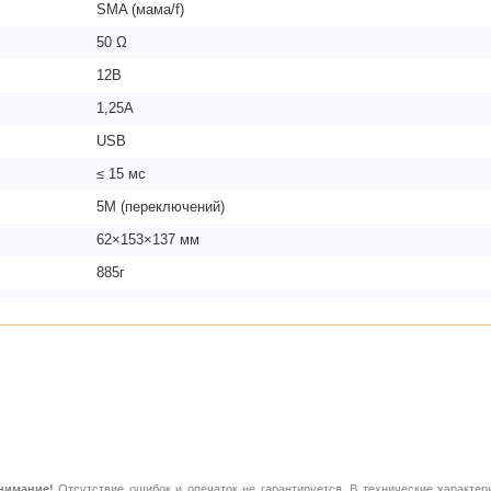
SMA (мама/f)
50 Ω
12В
1,25A
USB
≤ 15 мс
5М (переключений)
62×153×137 мм
885г
нимание!
Отсутствие ошибок и опечаток не гарантируется. В технические характер