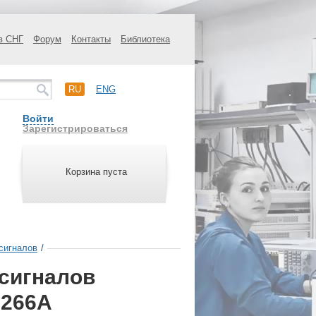
в СНГ
Форум
Контакты
Библиотека
RU
ENG
Войти
Зарегистрироваться
Корзина пуста
сигналов
/
сигналов
5266A