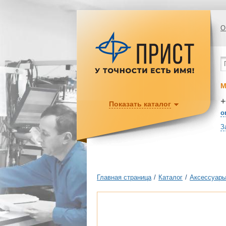
О
М
+
Показать каталог
o
З
Главная страница
/
Каталог
/
Аксессуары