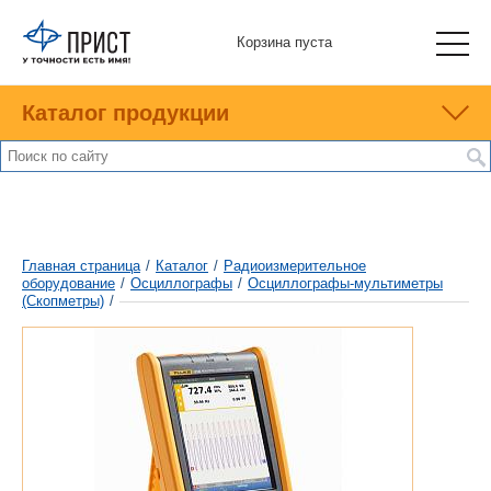
Корзина пуста
Каталог продукции
Главная страница
/
Каталог
/
Радиоизмерительное
оборудование
/
Осциллографы
/
Осциллографы-мультиметры
(Скопметры)
/