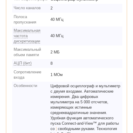
Число каналов
2
Полоса
40 МГц
пропускания
Максимальная
частота
40 МГц
дискретизации
Максимальный
2 МБ
объем памяти
АЦП (бит)
8
Сопротивление
1 МОм
входа
Особенности
Цифровой осциллограф и мультиметр
с двумя входами. Автоматические
измерения. Два цифровых
мультиметра на 5 000 отсчетов,
измеряющих истинные
среднеквадратичные значения.
Удобная функция автоматического
пуска Connect-and-View™ для работы
со
|
свободными руками. Технология