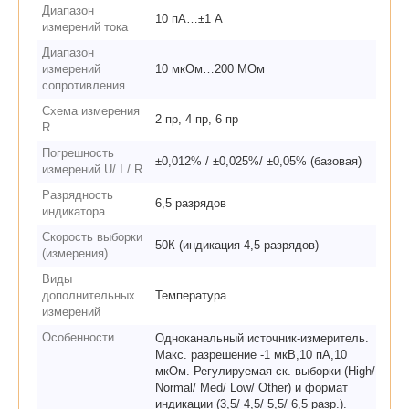
Диапазон
10 пА…±1 А
измерений тока
Диапазон
измерений
10 мкОм…200 МОм
сопротивления
Схема измерения
2 пр, 4 пр, 6 пр
R
Погрешность
±0,012% / ±0,025%/ ±0,05% (базовая)
измерений U/ I / R
Разрядность
6,5 разрядов
индикатора
Скорость выборки
50К (индикация 4,5 разрядов)
(измерения)
Виды
дополнительных
Температура
измерений
Особенности
Одноканальный источник-измеритель.
Макс. разрешение -1 мкВ,10 пА,10
мкОм. Регулируемая ск. выборки (High/
Normal/ Med/ Low/ Other) и формат
индикации (3,5/ 4,5/ 5,5/ 6,5 разр.).