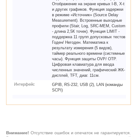
Отображение на экране кривых I-В, X-t
и других графиков. Функция задержки
в режиме «Источник» (Source Delay
Measurement). Встроенные выходные
профили (Stair, Log, SRC-MEM, Custom
- длина 2,5К точек). Функция LIMIT -
поддержка 11 групп допусковых тестов
Годен/ Негоден. Математика к
результату измерения (5 видов),
таймер реального времени (системные
часы). Функция защиты OVP/ OTP.
Цифровая клавиатура для ввода
численных значений, графический ЖК-
дисплей, TFT, диаг. 11см.
Интерфейс
GPIB, RS-232, USB (2), LAN (команды
SCPI)
Внимание!
Отсутствие ошибок и опечаток не гарантируется.