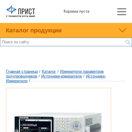
Корзина пуста
Каталог продукции
Главная страница
/
Каталог
/
Измерители параметров
полупроводников
/
Источники-измерители
/
Источники-
Измерители
/