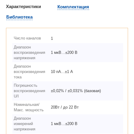
Характеристики
Комплектация
Библиотека
Число каналов
1
Диапазон
воспроизведения
1 мкВ…±200 В
напряжения
Диапазон
воспроизведения
10 пА…±1 А
тока
Погрешность
воспроизведения
±0,02% / ±0,031% (базовая)
U/I
Номинальная/
20Вт / до 22 Вт
Макс. мощность
Диапазон
измерений
1 мкВ…±200 В
напряжения