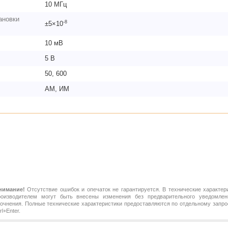
10 МГц
ановки
-8
±5×10
10 мВ
5 В
50, 600
АМ, ИМ
нимание!
Отсутствие ошибок и опечаток не гарантируется. В технические характер
роизводителем могут быть внесены изменения без предварительного уведомлен
точнения. Полные технические характеристики предоставляются по отдельному зап
rl+Enter.