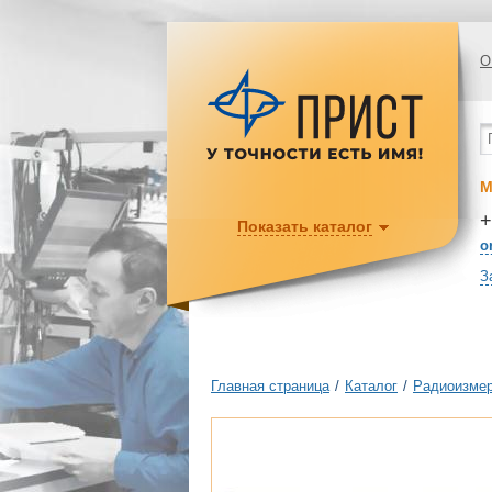
О
М
+
Показать каталог
o
З
Главная страница
/
Каталог
/
Радиоизмер