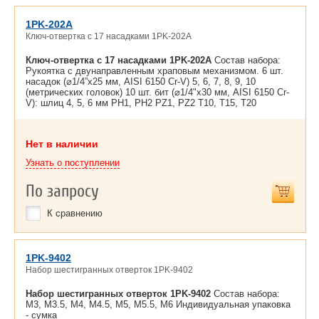
1PK-202A
Ключ-отвертка с 17 насадками 1PK-202A
Ключ-отвертка с 17 насадками 1PK-202A
Состав набора:
Рукоятка с двунаправленным храповым механизмом. 6 шт.
насадок (⌀1/4”x25 мм, AISI 6150 Cr-V) 5, 6, 7, 8, 9, 10
(метрических головок) 10 шт. бит (⌀1/4"x30 мм, AISI 6150 Cr-
V): шлиц 4, 5, 6 мм PH1, PH2 PZ1, PZ2 T10, T15, T20
Нет в наличии
Узнать о поступлении
По запросу
К сравнению
1PK-9402
Набор шестигранных отверток 1PK-9402
Набор шестигранных отверток 1PK-9402
Состав набора:
M3, M3.5, M4, M4.5, M5, M5.5, M6 Индивидуальная упаковка
- сумка