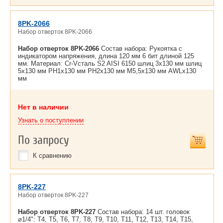
8PK-2066
Набор отверток 8PK-2066
Набор отверток 8PK-2066
Состав набора: Рукоятка с
индикатором напряжения, длина 120 мм 6 бит длиной 125
мм. Материал: Cr-Vсталь S2 AISI 6150 шлиц 3x130 мм шлиц
5x130 мм PH1x130 мм PH2x130 мм M5,5x130 мм AWLx130
мм
Нет в наличии
Узнать о поступлении
По запросу
К сравнению
8PK-227
Набор отверток 8PK-227
Набор отверток 8PK-227
Состав набора: 14 шт. головок
⌀1/4": T4, T5, T6, T7, T8, T9, T10, T11, T12, T13, T14, T15,