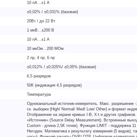
10 пА…±1 А
±0,02% / ±0,031% (базовая)
20Вт / до 22 Вт
1 мкВ…±200 В
10 пА…±1 А
10 мкОм…200 МОм
2 пр, 4 пр, 6 пр
±0,012% / ±0,025%/ ±0,05% (базовая)
6,5 разрядов
50К (индикация 4,5 разрядов)
Температура
Одноканальный источник-измеритель. Макс. разрешение -
ск. выборки (High/ Normal/ Med/ Low/ Other) и формат индикац
Отображение на экране кривых I-В, X-t и других графиков
«Источник» (Source Delay Measurement). Встроенные выхо
Custom - длина 2,5К точек). Функция LIMIT - поддержка 11
Негоден. Математика к результату измерения (5 видов), 
часы). Функция защиты OVP/ OTP. Цифровая клавиатура 