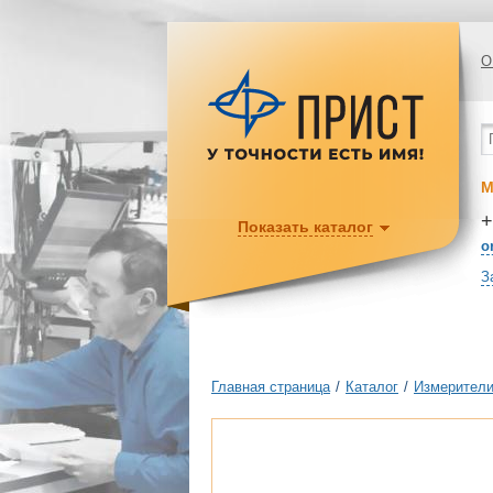
О
М
+
Показать каталог
o
З
Главная страница
/
Каталог
/
Измерители