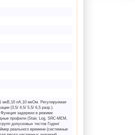
1 мкВ,10 пА,10 мкОм. Регулируемая
ии (3,5/ 4,5/ 5,5/ 6,5 разр.).
. Функция задержки в режиме
дные профили (Stair, Log, SRC-MEM,
 групп допусковых тестов Годен/
таймер реального времени (системные
для ввода численных значений,