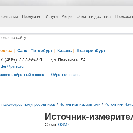
 компании
Продукция
Услуги
Акции
Оплата и доставка
Продажи 
осква
|
Санкт-Петербург
|
Казань
|
Екатеринбург
7 (495) 777-55-91
ул. Плеханова 15А
rder@prist.ru
аказать обратный звонок
Обратная связь
 параметров полупроводников
/
Источники-измерители
/
Источники-Изм
Источник-измерите
Cерия:
GSM7