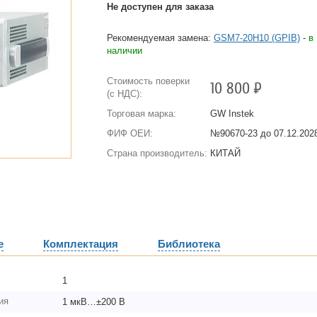
Не доступен для заказа
Рекомендуемая замена:
GSM7-20H10 (GPIB)
-
в
наличии
Стоимость поверки
10 800
Р
(с НДС):
Торговая марка:
GW Instek
ФИФ ОЕИ:
№90670-23 до
07.12.2028
Страна производитель:
КИТАЙ
е
Комплектация
Библиотека
1
ия
1 мкВ…±200 В