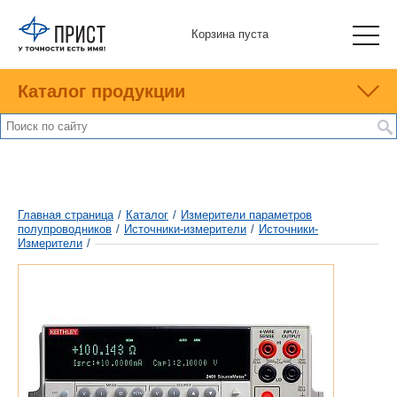
Корзина пуста
Каталог продукции
Главная страница
/
Каталог
/
Измерители параметров
полупроводников
/
Источники-измерители
/
Источники-
Измерители
/