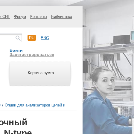
в СНГ
Форум
Контакты
Библиотека
RU
ENG
Войти
Зарегистрироваться
Корзина пуста
О
/
Опции для анализаторов цепей и
вочный
 N-type