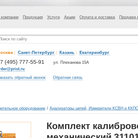
 компании
Продукция
Услуги
Акции
Оплата и доставка
Продажи 
осква
|
Санкт-Петербург
|
Казань
|
Екатеринбург
7 (495) 777-55-91
ул. Плеханова 15А
rder@prist.ru
аказать обратный звонок
Обратная связь
ительное оборудование
/
Анализаторы цепей, Измерители КСВН и ККП
Комплект калибро
механический 31101